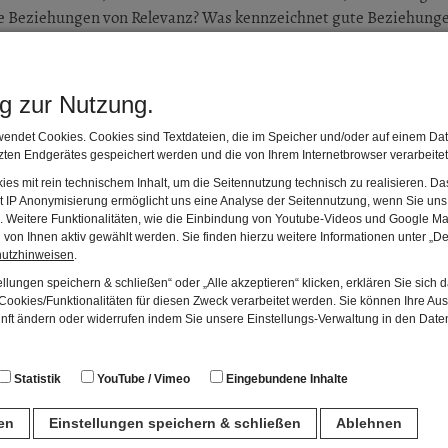
e Beziehungen von Relevanz? Was kennzeichnet gute Beziehunge
hen Grundlagen gibt es zum Themenbereich pädagogische Bezieh
ät pädagogischer Beziehungen liegen vor? Welche Möglichkei
r Praxis zu verbessern?
ng zur Nutzung.
etet Ihnen Orientierung und ist für Ihre Gruppe und Ihr Vorha
endet Cookies. Cookies sind Textdateien, die im Speicher und/oder auf einem Dat
ten Endgerätes gespeichert werden und die von Ihrem Internetbrowser verarbeite
es mit rein technischem Inhalt, um die Seitennutzung technisch zu realisieren. 
eum im historischen Schulhaus von 1773
t IP Anonymisierung ermöglicht uns eine Analyse der Seitennutzung, wenn Sie uns 
en. Weitere Funktionalitäten, wie die Einbindung von Youtube-Videos und Google Ma
von Ihnen aktiv gewählt werden. Sie finden hierzu weitere Informationen unter „De
am historischen Denk- mal „Er war ein Lehrer" für Heinrich Ju
hutzhinweisen
.
llungen speichern & schließen“ oder „Alle akzeptieren“ klicken, erklären Sie sich 
ookies/Funktionalitäten für diesen Zweck verarbeitet werden. Sie können Ihre Aus
unft fürs Volk" im Rochow-Museum im Schloss Reckahn
unft ändern oder widerrufen indem Sie unsere Einstellungs-Verwaltung in den Dat
Statistik
YouTube / Vimeo
Eingebundene Inhalte
g: „Kinderrechte in pädagogischen Beziehungen - der Beitrag 
ren
Einstellungen speichern & schließen
Ablehnen