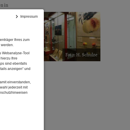
n in
ungen?
Impressum
ten gibt
ben
enträger Ihres zum
t werden.
Das Webanalyse-Tool
Foto: H. Schulze
hierzu Ihre
ps sind ebenfalls
tails anzeigen“ und
lius&WM
damit einverstanden,
wahl jederzeit mit
enschutzhinweisen
der