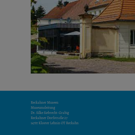
Reckahner Museen
Museumsleitung
Dr. Silke Siebrecht-Grabig
Reckahner Dorfstraße 27
14797 Kloster Lehnin OT Reckahn