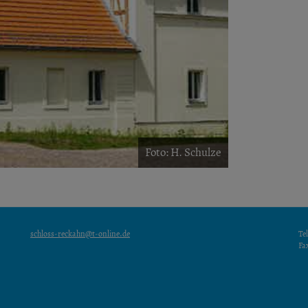
Foto: H. Schulze
schloss-reckahn@t-online.de
Te
Fa