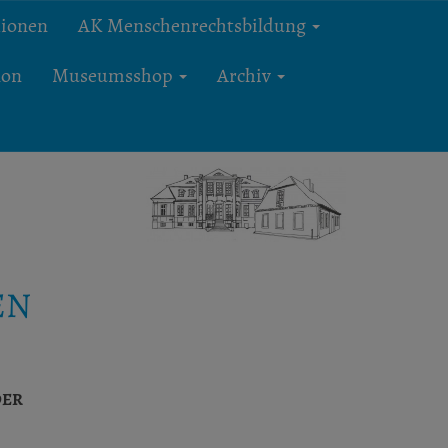
xionen
AK Menschenrechtsbildung
lon
Museumsshop
Archiv
EN
R M