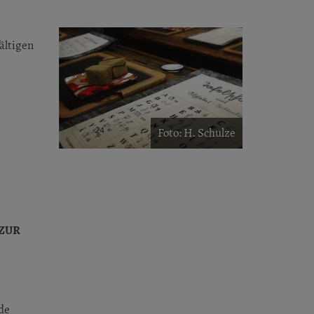
̈ltigen
Foto: H. Schulze
 ZUR
de