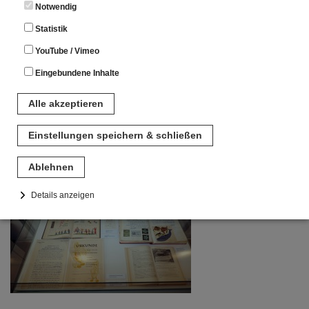
Notwendig
Statistik
YouTube / Vimeo
Eingebundene Inhalte
Alle akzeptieren
Einstellungen speichern & schließen
Ablehnen
Details anzeigen
Notwendig
Diese Cookies sind für den Betrieb der Seite unbedingt notwendig.
Hierbei werden keinerlei personenbezogenen Daten gespeichert.
Lediglich eine anonyme Session-ID wird hinterlegt.
Statistik