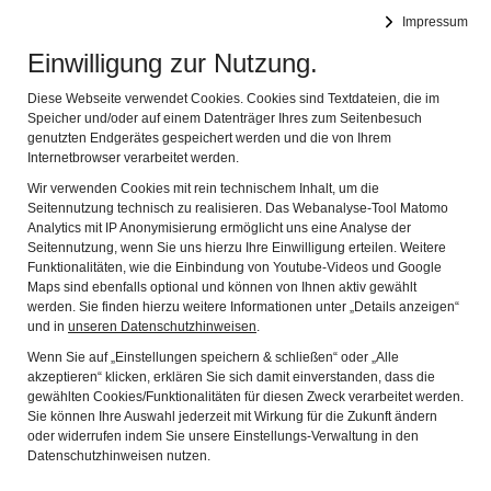
Reckahner Museen
Impressum
Navig
Rochow-Museum und Schulmuseum Reckahn
Einwilligung zur Nutzung.
RAUM 6: PROJEKTWERKSTATT -
Diese Webseite verwendet Cookies. Cookies sind Textdateien, die im
Speicher und/oder auf einem Datenträger Ihres zum Seitenbesuch
„REGIONALE SCHULGESCHICHTE“
genutzten Endgerätes gespeichert werden und die von Ihrem
ERFORSCHEN UND
Internetbrowser verarbeitet werden.
Wir verwenden Cookies mit rein technischem Inhalt, um die
PRÄSENTIEREN - RECKAHNER
Seitennutzung technisch zu realisieren. Das Webanalyse-Tool Matomo
REFLEXIONEN ZUR ETHIK
Analytics mit IP Anonymisierung ermöglicht uns eine Analyse der
Seitennutzung, wenn Sie uns hierzu Ihre Einwilligung erteilen. Weitere
PÄDAGOGISCHER BEZIEHUNGEN -
Funktionalitäten, wie die Einbindung von Youtube-Videos und Google
DIE ROCHOWSCHEN SCHULEN IN
Maps sind ebenfalls optional und können von Ihnen aktiv gewählt
werden. Sie finden hierzu weitere Informationen unter „Details anzeigen“
KRAHNE UND GÖTTIN - DIE
und in
unseren Datenschutzhinweisen
.
ROCHOWSCHEN SCHULE IM
Wenn Sie auf „Einstellungen speichern & schließen“ oder „Alle
akzeptieren“ klicken, erklären Sie sich damit einverstanden, dass die
SCHLOSS RECKAHN 1946-1996
gewählten Cookies/Funktionalitäten für diesen Zweck verarbeitet werden.
Sie können Ihre Auswahl jederzeit mit Wirkung für die Zukunft ändern
oder widerrufen indem Sie unsere Einstellungs-Verwaltung in den
Datenschutzhinweisen nutzen.