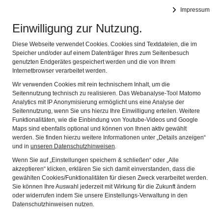
Reckahner Museen
Impressum
Navig
Rochow-Museum und Schulmuseum Reckahn
Einwilligung zur Nutzung.
RECKAHNER
Diese Webseite verwendet Cookies. Cookies sind Textdateien, die im
Speicher und/oder auf einem Datenträger Ihres zum Seitenbesuch
BILDUNGSGESPRÄCHE
genutzten Endgerätes gespeichert werden und die von Ihrem
Internetbrowser verarbeitet werden.
Wir verwenden Cookies mit rein technischem Inhalt, um die
Die
Reckahner Bildungsgespräche
sind ein Forum für den
Seitennutzung technisch zu realisieren. Das Webanalyse-Tool Matomo
zukunftsbezogenen Austausch über aktuelle Bildungsfragen.
Analytics mit IP Anonymisierung ermöglicht uns eine Analyse der
Veranstaltet werden die Reckahner Bildungsgespräche mit
Seitennutzung, wenn Sie uns hierzu Ihre Einwilligung erteilen. Weitere
Funktionalitäten, wie die Einbindung von Youtube-Videos und Google
ehrenamtlichem Engagement vom „Rochow Kulturensemble
Maps sind ebenfalls optional und können von Ihnen aktiv gewählt
Reckahn“ in Kooperation mit der „Universitätsgesellschaft
werden. Sie finden hierzu weitere Informationen unter „Details anzeigen“
Potsdam“ und der „Helga Breuninger Stiftung“. Sie knüpfen mit
und in
unseren Datenschutzhinweisen
.
neuem Trägerkreis und einem neuen, regional orientierten
Wenn Sie auf „Einstellungen speichern & schließen“ oder „Alle
Konzept an die von 2006 bis 2016 vom Verband Bildungsmedien
akzeptieren“ klicken, erklären Sie sich damit einverstanden, dass die
e.V. in Reckahn veranstalten Bildungsgespräche an.
gewählten Cookies/Funktionalitäten für diesen Zweck verarbeitet werden.
Sie können Ihre Auswahl jederzeit mit Wirkung für die Zukunft ändern
oder widerrufen indem Sie unsere Einstellungs-Verwaltung in den
Kennzeichen der
Reckahner Bildungsgespräche
sind Vorträge
Datenschutzhinweisen nutzen.
ausgewiesener Experten und Diskussionen in einem