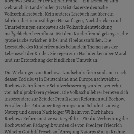
Rochows Bestseller Der Kinderfreund – Ein Lesebuch zum
Gebrauch in Landschulen (1776) ist das erste deutsche
Volksschullesebuch. Kein anderes Lesebuch hat über ein
Jahrhundert in unzähligen Neuauflagen, Nachdrucken und
Umarbeitungen europaweit die Volksschulentwicklung
maßgeblicher beeinflusst. Mit dem Kinderfreund gelang es, die
große Lücke zwischen Bibel und Fibel auszufüllen. Die
Lesestücke des Kinderfreundes behandeln Themen aus der
Lebenswelt der Kinder. Sie regen zum Nachdenken über Moral
und zur Erforschung der kindlichen Umwelt an.
Die Wirkungen von Rochows Landschulreform sind auch nach
dessen Tod (1805) in Deutschland und Europa nachweisbar.
Rochows Schriften zur Schulverbesserung wurden weiterhin
von Schulpraktikern gelesen. Die Volksschullehrer beriefen sich
insbesondere zur Zeit der Preußischen Reformen auf Rochow.
Vor allem der Potsdamer Regierungs- und Schulrat Ludwig
Natorp und dessen Nachfolger Wilhelm von Türk haben
Rochows Reformansätze weitergeführt. Für die Verbreitung der
Rochowschen Pädagogik wurden die von Prediger Friedrich
Wilhelm Gotthilf Frosch auf Anregung Natorps 1810 in Krahne