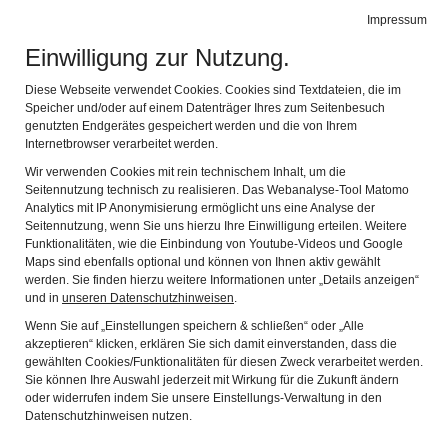
Reckahner Museen
Impressum
Navig
Rochow-Museum und Schulmuseum Reckahn
Einwilligung zur Nutzung.
DIE DAUERAUSSTELLUNG
Diese Webseite verwendet Cookies. Cookies sind Textdateien, die im
Speicher und/oder auf einem Datenträger Ihres zum Seitenbesuch
"VERNUNFT FÜRS VOLK"
genutzten Endgerätes gespeichert werden und die von Ihrem
Internetbrowser verarbeitet werden.
Wir verwenden Cookies mit rein technischem Inhalt, um die
Die Dauerausstellung "Vernunft fürs Volk - Friedrich Eberhard
Seitennutzung technisch zu realisieren. Das Webanalyse-Tool Matomo
von Rochow im Aufbruch Preußens" ist die erste und einzige
Analytics mit IP Anonymisierung ermöglicht uns eine Analyse der
Seitennutzung, wenn Sie uns hierzu Ihre Einwilligung erteilen. Weitere
Exposition zum Leben und Wirken von Friedrich Eberhard von
Funktionalitäten, wie die Einbindung von Youtube-Videos und Google
Rochow (1734-1805) überhaupt.
Maps sind ebenfalls optional und können von Ihnen aktiv gewählt
werden. Sie finden hierzu weitere Informationen unter „Details anzeigen“
Im Jahr 2011 feierte das Rochow-Museum sein zehnjähriges
und in
unseren Datenschutzhinweisen
.
Bestehen. Aus diesem Anlass wurde die Dauerausstellung in
Wenn Sie auf „Einstellungen speichern & schließen“ oder „Alle
Teilen überarbeitet und am 20.08.2011 neu eröffnet. Die
akzeptieren“ klicken, erklären Sie sich damit einverstanden, dass die
Erkenntnisse der Rochow-Forschung aus den letzten zehn
gewählten Cookies/Funktionalitäten für diesen Zweck verarbeitet werden.
Jahren wurden eingearbeitet. Die Teilerneuerung konnte durch
Sie können Ihre Auswahl jederzeit mit Wirkung für die Zukunft ändern
oder widerrufen indem Sie unsere Einstellungs-Verwaltung in den
Mittel des Ministerium für Wissenschaft, Forschung und Kultur
Datenschutzhinweisen nutzen.
des Landes Brandenburg, des Fördervereins Rochow-Museum