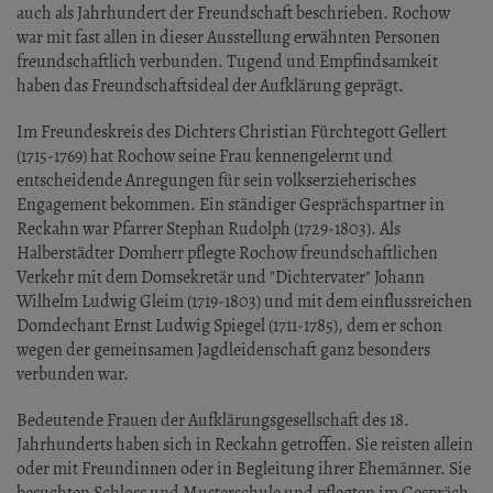
auch als Jahrhundert der Freundschaft beschrieben. Rochow
war mit fast allen in dieser Ausstellung erwähnten Personen
freundschaftlich verbunden. Tugend und Empfindsamkeit
haben das Freundschaftsideal der Aufklärung geprägt.
Im Freundeskreis des Dichters Christian Fürchtegott Gellert
(1715-1769) hat Rochow seine Frau kennengelernt und
entscheidende Anregungen für sein volkserzieherisches
Engagement bekommen. Ein ständiger Gesprächspartner in
Reckahn war Pfarrer Stephan Rudolph (1729-1803). Als
Halberstädter Domherr pflegte Rochow freundschaftlichen
Verkehr mit dem Domsekretär und "Dichtervater" Johann
Wilhelm Ludwig Gleim (1719-1803) und mit dem einflussreichen
Domdechant Ernst Ludwig Spiegel (1711-1785), dem er schon
wegen der gemeinsamen Jagdleidenschaft ganz besonders
verbunden war.
Bedeutende Frauen der Aufklärungsgesellschaft des 18.
Jahrhunderts haben sich in Reckahn getroffen. Sie reisten allein
oder mit Freundinnen oder in Begleitung ihrer Ehemänner. Sie