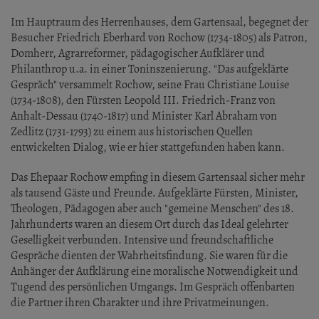
Im Hauptraum des Herrenhauses, dem Gartensaal, begegnet der
Besucher Friedrich Eberhard von Rochow (1734-1805) als Patron,
Domherr, Agrarreformer, pädagogischer Aufklärer und
Philanthrop u.a. in einer Toninszenierung. "Das aufgeklärte
Gespräch" versammelt Rochow, seine Frau Christiane Louise
(1734-1808), den Fürsten Leopold III. Friedrich-Franz von
Anhalt-Dessau (1740-1817) und Minister Karl Abraham von
Zedlitz (1731-1793) zu einem aus historischen Quellen
entwickelten Dialog, wie er hier stattgefunden haben kann.
Das Ehepaar Rochow empfing in diesem Gartensaal sicher mehr
als tausend Gäste und Freunde. Aufgeklärte Fürsten, Minister,
Theologen, Pädagogen aber auch "gemeine Menschen" des 18.
Jahrhunderts waren an diesem Ort durch das Ideal gelehrter
Geselligkeit verbunden. Intensive und freundschaftliche
Gespräche dienten der Wahrheitsfindung. Sie waren für die
Anhänger der Aufklärung eine moralische Notwendigkeit und
Tugend des persönlichen Umgangs. Im Gespräch offenbarten
die Partner ihren Charakter und ihre Privatmeinungen.