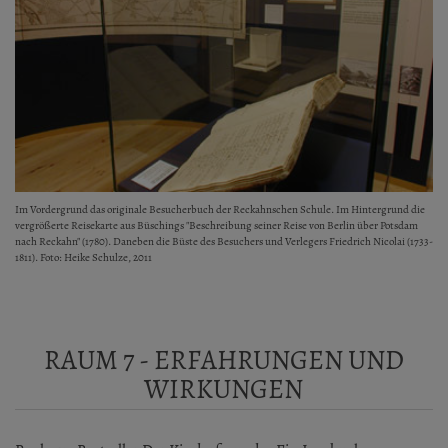
Im Vordergrund das originale Besucherbuch der Reckahnschen Schule. Im Hintergrund die
vergrößerte Reisekarte aus Büschings "Beschreibung seiner Reise von Berlin über Potsdam
nach Reckahn" (1780). Daneben die Büste des Besuchers und Verlegers Friedrich Nicolai (1733-
1811). Foto: Heike Schulze, 2011
RAUM 7 - ERFAHRUNGEN UND
WIRKUNGEN